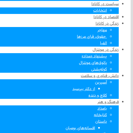
سیاست در کانادا
انتخابات
اقتصاد در کانادا
زندگی در کانادا
مهاجر
‌ حقوق، فرای مرزها
الفبا
زندگی در مونترال
پیشنهاد «مداد»
پاتوق‌های مونترال
کوله‌پشتی
دانش، فناوری و سلامت
آسپرین
از دکتر بپرسید
کلاچ و دنده
فرهنگ و هنر
بامداد
کتابخانه
داستان
افسانه‌های بومیان