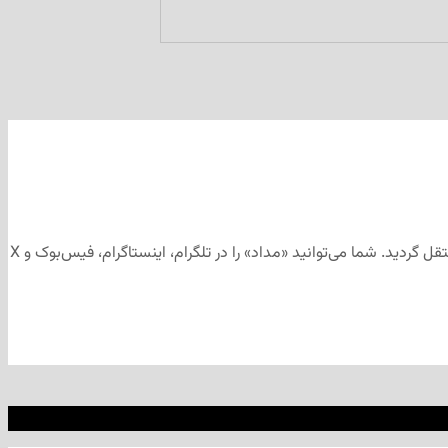
این مطلب برای رسانه‌های اجتماعی «مداد» تهیه و ابتدا در کانال تلگرامی «مداد» به آدرس منتشر شد و سپس جهت آرشیو به وب‌سایت «مداد» منتقل گردید. شما می‌توانید «مداد» را در تلگرام، اینستاگرام، فیس‌بوک و X