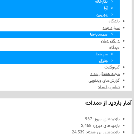
نگارخانه
آوا
دوربین
باشگاه
سیاره زنده
همسایه‌ها
در گذر زمان
دیدگاه
سرِ خط
وبلاگ
گپ‌وگفت
مجله هفتگی مداد
گزارش‌های ویدئویی
تماس با مداد
آمار بازدید از «مداد»
بازدیدهای امروز:
967
بازدیدهای دیروز:
2,468
بازدیدهای این هفته:
24,539