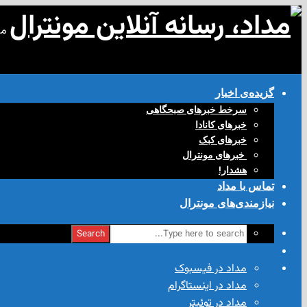
مد
گزیده‌ی‌ اخبار
سرخط خبرهای صبحگاهی
خبرهای کانادا
خبرهای کبک
‌ خبرهای مونترال
هشدار!
تماس با مداد
نیازمندی‌های مونترال
Search
مداد در فیسبوک
مداد در اینستاگرام
مداد در توئیتر