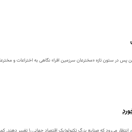
 این پس در ستون تازه «مخترعان سرزمین افرا» نگاهی به اختراعات و مخترعان
ورد
انتظار می‌رود که صنایع بزرگ تکنولوژیک اقتصاد جهانی را تغییر دهند. کمپا