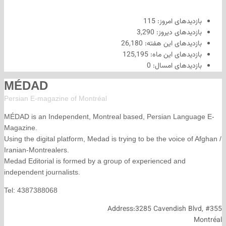
های امروز:
115
های دیروز:
3,290
های این هفته:
26,180
های این ماه:
125,195
های امسال:
0
MÉDAD
Persian E-magazine of Montr
éal
MÉDAD is an Independent, Montreal based, Persian La
Magazine.
Using the digital platform, Medad is trying to be the voice
Iranian-Montrealers.
Medad Editorial is formed by a group of experienced and
independent journalists.
Tel: 4387388068
Address:3285 Cavendish