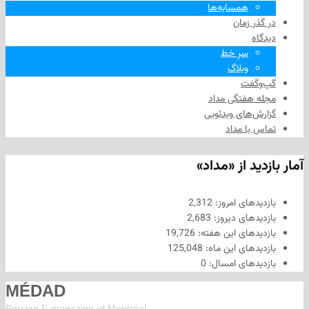
همسایه‌ها
 زمان
سرِ خط
وبلاگ
فت
هفتگی مداد
های ویدئویی
ا مداد
د از «مداد»
های امروز:
2,312
های دیروز:
2,683
های این هفته:
19,726
های این ماه:
125,048
های امسال:
0
MÉDAD
Persian E-magazine of Montr
éal