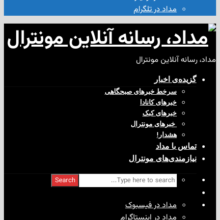
مداد در تلگرام
آنلاین مونترال
ی‌ اخبار
سرخط خبرهای صبحگاهی
خبرهای کانادا
خبرهای کبک
‌ خبرهای مونترال
هشدار!
با مداد
ندی‌های مونترال
Search
مداد در فیسبوک
مداد در اینستاگرام