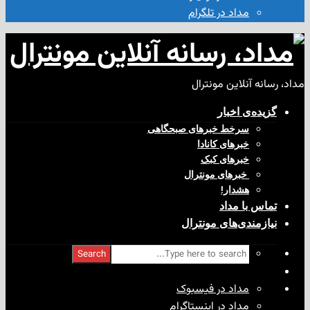
مداد در تلگرام
آنلاین مونترال
ی‌ اخبار
سرخط خبرهای صبحگاهی
خبرهای کانادا
خبرهای کبک
‌ خبرهای مونترال
هشدار!
با مداد
ندی‌های مونترال
Search
مداد در فیسبوک
مداد در اینستاگرام