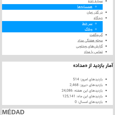
زنده
همسایه‌ها
 زمان
سرِ خط
وبلاگ
فت
هفتگی مداد
های ویدئویی
ا مداد
د از «مداد»
های امروز:
514
های دیروز:
2,468
های این هفته:
24,086
های این ماه:
125,141
های امسال:
0
MÉDAD