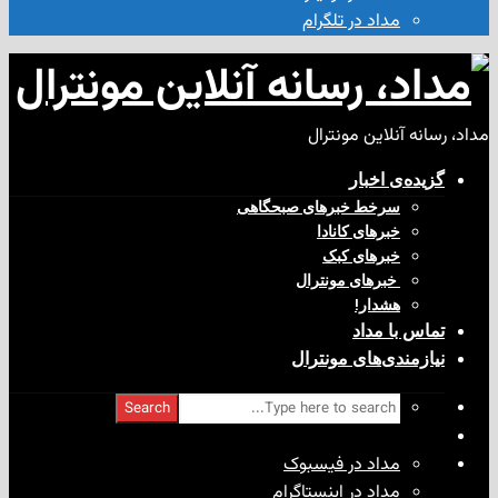
مداد در تلگرام
آنلاین مونترال
ی‌ اخبار
سرخط خبرهای صبحگاهی
خبرهای کانادا
خبرهای کبک
‌ خبرهای مونترال
هشدار!
با مداد
ندی‌های مونترال
Search
مداد در فیسبوک
مداد در اینستاگرام