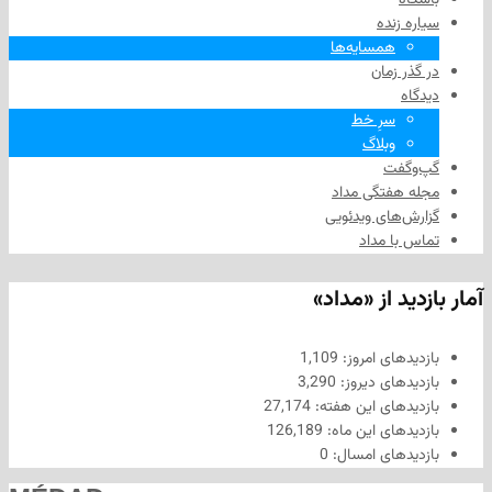
زنده
همسایه‌ها
 زمان
سرِ خط
وبلاگ
فت
هفتگی مداد
های ویدئویی
ا مداد
د از «مداد»
های امروز:
1,109
های دیروز:
3,290
های این هفته:
27,174
های این ماه:
126,189
های امسال:
0