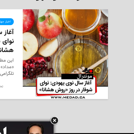
اخبار جها
آغاز 
نوای 
هشانا
این مطل
«مداد» ت
تلگرامی
تحر