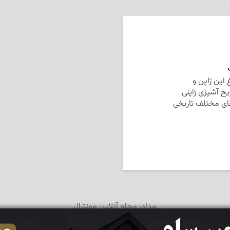
این ژاپن و
خ آشپزی ژاپنی
‌های مختلف تاریخی
مداد، مجله آنلاین مونترال