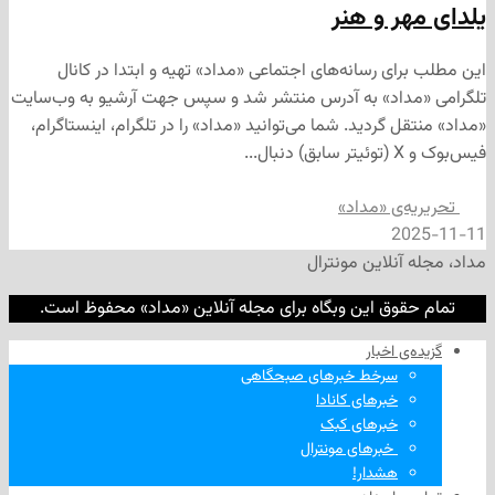
ر و هنر
ی رسانه‌های اجتماعی «مداد» تهیه و ابتدا در کانال
داد» به آدرس منتشر شد و سپس جهت آرشیو به وب‌سایت
 گردید. شما می‌توانید «مداد» را در تلگرام، اینستاگرام،
‌ی «مداد»
2
نلاین مونترال
وق این وبگاه برای مجله آنلاین «مداد» محفوظ است.
‌ اخبار
سرخط خبرهای صبحگاهی
خبرهای کانادا
خبرهای کبک
‌ خبرهای مونترال
هشدار!