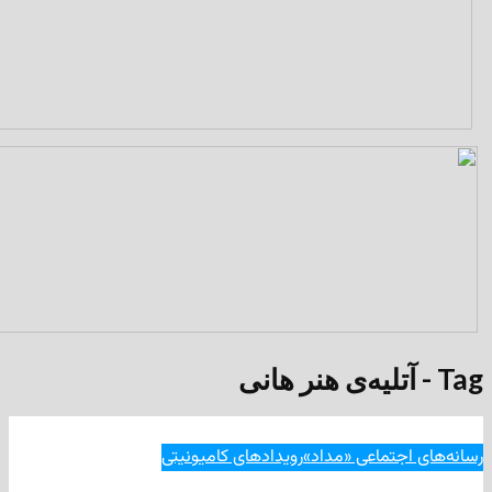
جتماعی «مداد»
رویدادهای کامیونیتی