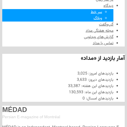
سرِ خط
وبلاگ
فت
هفتگی مداد
های ویدئویی
ا مداد
د از «مداد»
های امروز:
3,025
های دیروز:
3,633
های این هفته:
33,387
های این ماه:
130,593
های امسال:
0
MÉDAD
Persian E-magazine of Montr
éal
MÉDAD is an Independent, Montreal based, Persian La