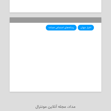
2026-06-30
تحریریه‌ی «مداد»
اخبار جهان
رسانه‌های اجتماعی «مداد»
شاهزاده رضا پهلوی در پی آتش‌سوزی
بزرگ جنگل هیرکانی: اولویت جمهوری
اسلامی نجات ایران نیست، حمایت از
نیروهای نیابتی است
2025-11-27
تحریریه‌ی «مداد»
مداد، مجله آنلاین مونترال