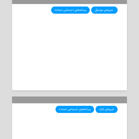
‌ خبرهای مونترال
رسانه‌های اجتماعی «مداد»
درگذشت ال‌وود کوئین، بنیان‌گذار
مزرعه‌ی کوئین در نوتردام-دو-لیل-
پروی مونترال در ۷۸سالگی
2026-01-06
تحریریه‌ی «مداد»
خبرهای کبک
رسانه‌های اجتماعی «مداد»
تأثیر خشک‌سالی بر باغ‌های سیب در
کبک: