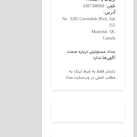
تلفن:
4387388068
آدرس:
No. 3285 Cavendish Blvd, Apt
355
Montréal, QC
Canada
مداد مسئولیتی درباره صحت
آگهی‌ها ندارد
بازنشر فقط به شرط لینک به
مطلب اصلی در وب‌سایت مداد