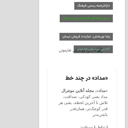
دارالترجمه رسمی فرهنگ
مریم رمضانلو، کارشناس وام مسکن
رضا نوربخش، نماینده فروش نیسان
آکادمی موسیقی هارمونی
«مداد» در چند خط
«مداد»، مجله آنلاین مونترال
مداد یعنی کودکی، صداقت،
تلاش تا آخرین لحظه، یعنی هر
قدر کوچک‌تر، همان‌قدر
باتجربه‌تر
ارتباط با «مداد»: