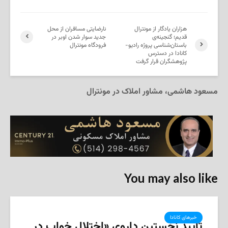
هزاران یادگار از مونترال
نارضایتی مسافران از محل
قدیم؛ گنجینه‌ی
جدید سوار شدن اوبر در
باستان‌شناسی پروژه رادیو-
فرودگاه مونترال
کانادا در دسترس
پژوهشگران قرار گرفت
مسعود هاشمی، مشاور املاک در مونترال
You may also like
خبرهای کانادا
تأیید نخستین داروی «اختلال خواب در