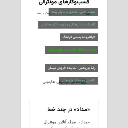
کسب‌وکارهای مونترالی
محمد تائبی، مشاور و بروکر بیمه
کلینیک دندانپزشکی ویلری، دکتر عندلیبی
دارالترجمه رسمی فرهنگ
مریم رمضانلو، کارشناس وام مسکن
رضا نوربخش، نماینده فروش نیسان
آکادمی موسیقی هارمونی
«مداد» در چند خط
«مداد»، مجله آنلاین مونترال