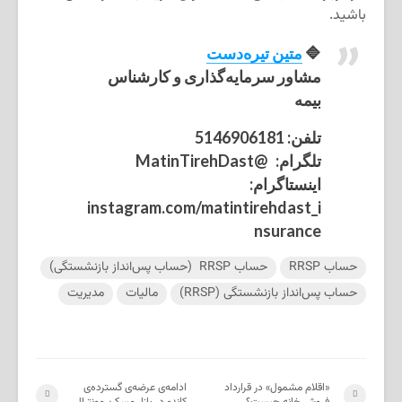
باشید.
🔷
متین تیره‌دست
مشاور سرمایه‌گذاری و کارشناس
بیمه
تلفن:
5146906181
تلگرام:
@MatinTirehDast
اینستاگرام:
instagram.com/matintirehdast_i
nsurance
حساب RRSP
حساب RRSP (حساب پس‌انداز بازنشستگی)‌
حساب پس‌انداز بازنشستگی (RRSP)
مالیات
مدیریت
«اقلام مشمول» در قرارداد
ادامه‌ی عرضه‌ی گسترده‌ی