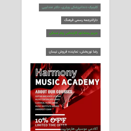
کلینیک دندانپزشکی ویلری، دکتر عندلیبی
دارالترجمه رسمی فرهنگ
مریم رمضانلو، کارشناس وام مسکن
رضا نوربخش، نماینده فروش نیسان
آکادمی موسیقی هارمونی