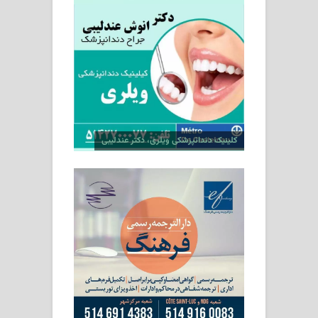
کلینیک دندانپزشکی ویلری، دکتر عندلیبی