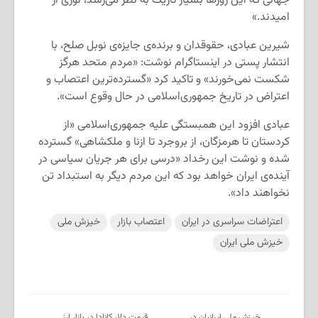
جهانی که این روزها بسیار تاریک به نظر می‌رسد،‌ نوری از
امیدند.»
شیرین عبادی، حقوقدان و برنده‌ی جایزه‌ی نوبل صلح، با
انتشار پستی در اینستاگرام نوشت: «مردم متحد هرگز
شکست نمی‌خورند» و تاکید کرد «گسترده‌ترین اعتصاب و
اعتراض در تاریخ جمهوری‌اسلامی در حال وقوع است».
عبادی افزود این همبستگی علیه جمهوری‌اسلامی «از
کردستان تا هرمزگان، از بروجرد تا ازنا و ملکشاهی» گسترده
شده و نوشت این رخداد «درسی برای هر جریان سیاسی در
آینده‌ی ایران خواهد بود که این مردم دیگر به استبداد تن
نخواهند داد».
اعتراضات سراسری در ایران
اعتصاب بازار
خیزش ملی
خیزش ملی ایران
خیزش ملی ایرانیان در
قیمت دلار کانادا در بازار ارز