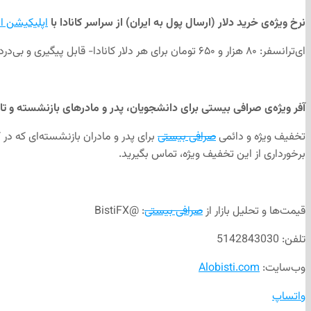
نرخ ويژه‌ی خرید دلار (ارسال پول به ايران) از سراسر كانادا با
اپليكيشن ا
ای‌ترانسفر: ۸۰ هزار و ۶۵۰ تومان برای هر دلار کانادا- قابل پیگیری‌ و بی‌دردسر
آفر ویژه‌ی صرافی بیستی برای دانشجویان، پدر و مادرهای بازنشسته و تاز
تخفیف ویژه و دائمی
صرافی بیستی
برای پدر و مادران بازنشسته‌ای که در ک
برخورداری از این تخفیف ویژه، تماس بگیرید.
قیمت‌ها و تحلیل بازار از
صرافی بیستی
: @BistiFX
تلفن: 5142843030
وب‌سایت:
Alobisti.com
واتساپ