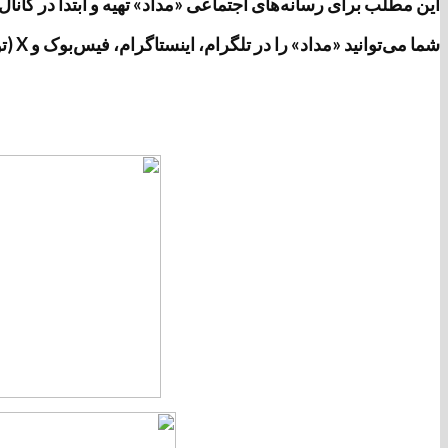
این مطلب برای رسانه‌های اجتماعی «مداد» تهیه و ابتدا در کانال تلگرامی «مداد» به آدرس https://t.me/medads/40674 منتشر 
شما می‌توانید «مداد» را در تلگرام، اینستاگرام، فیس‌بوک و X (توئیتر سابق) دنبال کنید.