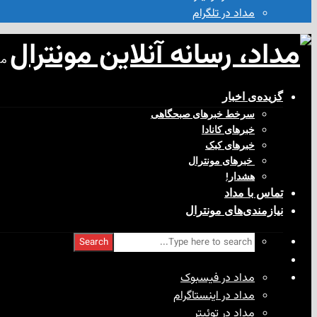
مداد در تلگرام
مد
گزیده‌ی‌ اخبار
سرخط خبرهای صبحگاهی
خبرهای کانادا
خبرهای کبک
‌ خبرهای مونترال
هشدار!
تماس با مداد
نیازمندی‌های مونترال
Search
مداد در فیسبوک
مداد در اینستاگرام
مداد در توئیتر