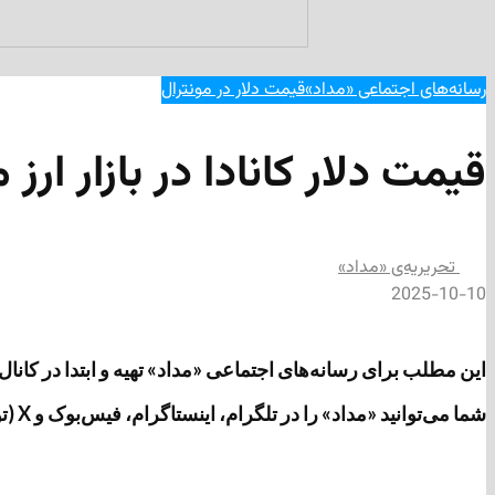
رسانه‌های اجتماعی «مداد»
قیمت دلار در مونترال
قیمت دلار کانادا در بازار ارز م
تحریریه‌ی «مداد»
2025-10-10
این مطلب برای رسانه‌های اجتماعی «مداد» تهیه و ابتدا در کانال تلگرامی «مداد» به آدرس https://t.me/medads/39886 منتشر 
شما می‌توانید «مداد» را در تلگرام، اینستاگرام، فیس‌بوک و X (توئیتر سابق) دنبال کنید.