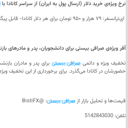
نرخ ويژه‌ی خرید دلار (ارسال پول به ايران) از سراسر كانادا با
ا
ای‌ترانسفر:
۷۹ هزار و ۹۵۰ تومان برای هر دلار کانادا- قابل پیگیری‌ و بی‌دردسر
آفر ویژه‌ی صرافی بیستی برای دانشجویان، پدر و مادرهای بازن
تخفیف ویژه و دائمی
صرافی بیستی
برای پدر و مادران بازنش
حضورشان در کانادا می‌گذرد. برای برخورداری از این تخفیف ویژه
قیمت‌ها و تحلیل بازار از
صرافی بیستی
:
@
BistiFX
تلفن: 5142843030