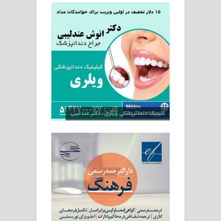
کلینیک دندانپزشکی ویلری، دکتر عندلیبی