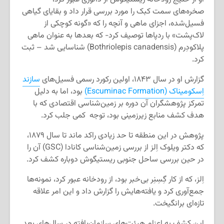
صخره‌های سمت کبک را مورد بررسی قرار داد و بقایای گیاهی
فسیل‌شده، اجزای ماهی و آنچه را که «گونه کوچکی از
لاک‌پشت» با ردپاها توصیف کرد- که بعدها به عنوان ماهی
پلاکودِرم (Bothriolepis canadensis) شناسایی شد – ثبت
کرد.
گزارش او در سال ۱۸۴۳، اولین رکورد رسمی فسیل‌های
سازند
اِسکومیناک (Escuminac Formation)
بود، اما به دلیل
تمرکز پژوهشگران آن دوره بر زمین‌شناسی اقتصادی که با
هدف کشف منابع زیرزمینی بود، توجه کمی جلب کرد.
پژوهش در این منطقه تا حد زیادی راکد ماند تا سال ۱۸۷۹،
که دکتر ویلوک اِلز از بررسی زمین‌شناسی کانادا (GSC) آن را
در حین بررسی ساحل جنوبی ریستیگوش دوباره کشف کرد.
اِلز، که از کار گِسِنِر بی‌خبر بود، از رودخانه عبور کرد، نمونه‌ها
جمع‌آوری کرد و یافته‌هایش را گزارش داد و این امر علاقه
تازه‌ای برانگیخت.
این کشف به اعزام هیئت‌های سازمان‌یافته در سال‌های بعد