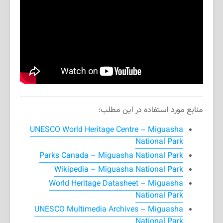
منابع مورد استفاده در این مطلب:
UNESCO World Heritage Centre – Miguasha
National Park
Parks Canada – Miguasha National Park
Wikipedia – Miguasha National Park
World Heritage Datasheet – Miguasha
National Park
UNESCO Multimedia Archives – Miguasha
National Park