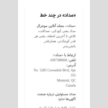
«مداد» در چند خط
«مداد»، مجله آنلاین مونترال
مداد یعنی کودکی، صداقت،
تلاش تا آخرین لحظه، یعنی هر
قدر کوچک‌تر، همان‌قدر
باتجربه‌تر
ارتباط با «مداد»:
تلفن:
4387388068
آدرس:
No. 3285 Cavendish Blvd, Apt
355
Montréal, QC
Canada
مداد مسئولیتی درباره صحت
آگهی‌ها ندارد
بازنشر فقط به شرط لینک به