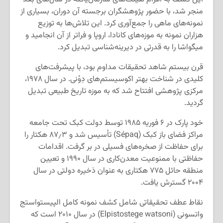
منجر شد، با حضور پژوهشگران برجسته آن دوران، بسیاری از
نمونه‌های ماهی را جمع‌آوری کرد. این تلاش‌ها به توزیع
هزاران نمونه به موزه‌های کانادا، اروپا و فراتر از آن انجامید و
میگواشا را به قدرتی در دیرینه‌شناسی تبدیل کرد.
قرن بیستم شاهد تحقیقات مداوم بود، با پیشرفت‌های
کلیدی در شناخت بهتر اکوسیستم‌های دِوُنی. در سال ۱۹۷۸،
مرکزی پژوهشی افتتاح شد که به موزه تاریخ طبیعی تبدیل
گردید.
خود پارک در ۶ فوریه ۱۹۸۵ توسط دولت کبک تحت جامعه
مراکز فضای باز کبک (Sépaq) تأسیس شد و ۸۷٫۳ هکتار را
برای حفاظت از صخره‌های فسیلی در بر گرفت. اقدامات
حفاظتی با ممنوعیت معدن‌کاری در سال ۱۹۹۰ و تعیین
منطقه حائل ۷۷۵ هکتاری به عنوان ذخیره دولتی در سال
۲۰۰۴ گسترش یافت.
نقاط عطف تحقیقاتی شامل کشف نمونه کامل الپیستواستج
واتسونی (Elpistostege watsoni) در سال ۲۰۱۰ است که