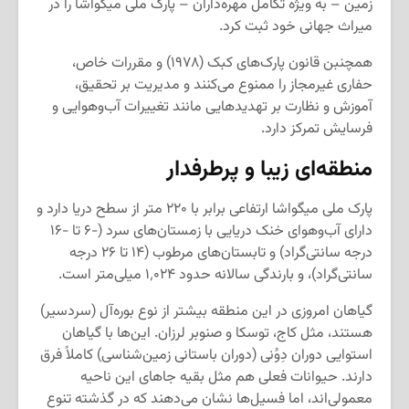
زمین – به ویژه تکامل مهره‌داران – پارک ملی میگواشا را در
میراث جهانی خود ثبت کرد.
همچنبن قانون پارک‌های کبک (۱۹۷۸) و مقررات خاص،
حفاری غیرمجاز را ممنوع می‌کنند و مدیریت بر تحقیق،
آموزش و نظارت بر تهدیدهایی مانند تغییرات آب‌وهوایی و
فرسایش تمرکز دارد.
منطقه‌ای زیبا و پرطرفدار
پارک ملی میگواشا ارتفاعی برابر با ۲۲۰ متر از سطح دریا دارد و
دارای آب‌وهوای خنک دریایی با زمستان‌های سرد (-۶ تا -۱۶
درجه سانتی‌گراد) و تابستان‌های مرطوب (۱۴ تا ۲۶ درجه
سانتی‌گراد)، و بارندگی سالانه حدود ۱٬۰۲۴ میلی‌متر است.
گیاهان امروزی در این منطقه بیشتر از نوع بوره‌آل (سردسیر)
هستند، مثل کاج، توسکا و صنوبر لرزان. این‌ها با گیاهان
استوایی دوران دِوُنی (دوران باستانی زمین‌شناسی) کاملاً فرق
دارند. حیوانات فعلی هم مثل بقیه جاهای این ناحیه
معمولی‌اند، اما فسیل‌ها نشان می‌دهند که در گذشته تنوع