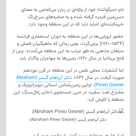
نام «میگواشا» خود از واژه‌ای در زبان می‌کمامی به معنای
«سرزمین قرمز» گرفته شده و به صخره‌های سرخ‌رنگ
خیره‌کننده‌ای اشاره دارد که در این منطقه وجود دارد.
حضور اروپایی‌ها در این منطقه به دوران استعماری فرانسه
(۱۵۳۴-۱۷۶۰) برمی‌گردد، یعنی زمانی که ماهیگیران فصلی و
مبلغان مذهبی به طور مرتب به این منطقه می‌آمدند. پس از
فتح بریتانیا در سال ۱۷۶۰، زمین‌ها به مهاجران واگذار شد.
اما کشفیات محلی علمی در این منطقه در قرن نوزدهم
صورت گرفت. در سال ۱۸۴۲،
دکتر آبراهام گِسِنِر (Abraham
Pineo Gesner)
، اولین زمین‌شناس استانی نیوبرانزویک و
مخترع نفت سفید، در حین جستجوی ذخایر زغال‌سنگ، این
منطقه را کاوش کرد.
دکتر آبراهام گِسِنِر (Abraham Pineo Gesner)
او از خلیج رودخانه ریستیگوش از دالوزی عبور کرد،