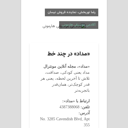
رضا نوربخش، نماینده فروش نیسان
آکادمی موسیقی هارمونی
«مداد» در چند خط
«مداد»، مجله آنلاین مونترال
مداد یعنی کودکی، صداقت،
تلاش تا آخرین لحظه، یعنی هر
قدر کوچک‌تر، همان‌قدر
باتجربه‌تر
ارتباط با «مداد»:
تلفن:
4387388068
آدرس:
No. 3285 Cavendish Blvd, Apt
355