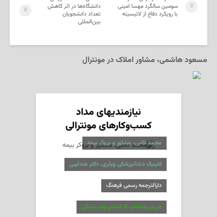
سومین سالگرد مهسا امینی
دانشگاه‌ها در اثر کاهش
با رویکرد دفاع از لائیسیته
تعداد دانشجویان
بین‌المللی
مسعود هاشمی، مشاور املاک در مونترال
نیازمندیهای مداد
کسب‌وکارهای مونترالی
محمد تائبی، مشاور و بروکر بیمه
کلینیک دندانپزشکی ویلری، دکتر عندلیبی
دارالترجمه رسمی فرهنگ
مریم رمضانلو، کارشناس وام مسکن