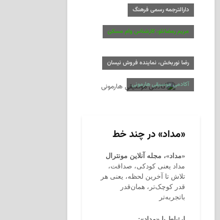
دارالترجمه رسمی فرهنگ
مریم رمضانلو، کارشناس وام مسکن
رضا نوربخش، نماینده فروش نیسان
آکادمی موسیقی هارمونی
«مداد» در چند خط
«مداد»، مجله آنلاین مونترال
مداد یعنی کودکی، صداقت،
تلاش تا آخرین لحظه، یعنی هر
قدر کوچک‌تر، همان‌قدر
باتجربه‌تر
ارتباط با «مداد»: