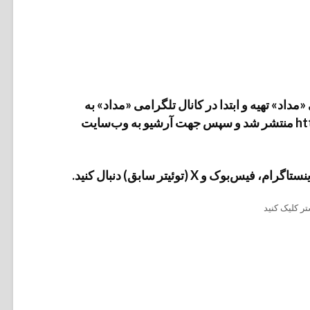
داد» تهیه و ابتدا در کانال تلگرامی «مداد» به
آدرس https://t.me/medads/38047 منتشر شد و سپس جهت آرشیو به وب‌سایت
وک و X (توئیتر سابق) دنبال کنید.
ر کلیک کنید