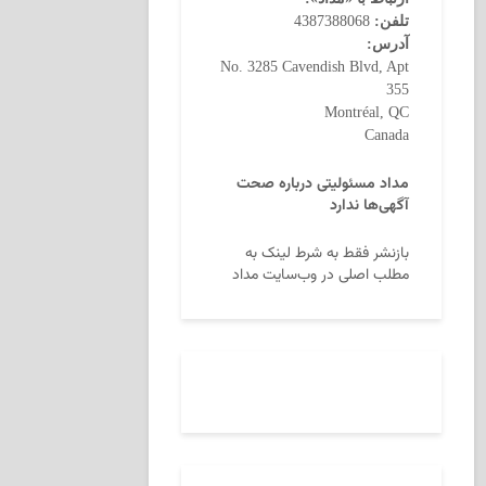
تلفن:
4387388068
آدرس:
No. 3285 Cavendish Blvd, Apt
355
Montréal, QC
Canada
مداد مسئولیتی درباره صحت
آگهی‌ها ندارد
بازنشر فقط به شرط لینک به
مطلب اصلی در وب‌سایت مداد