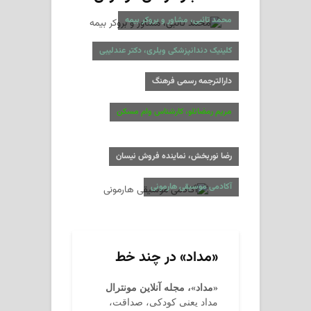
محمد تائبی، مشاور و بروکر بیمه
کلینیک دندانپزشکی ویلری، دکتر عندلیبی
دارالترجمه رسمی فرهنگ
مریم رمضانلو، کارشناس وام مسکن
رضا نوربخش، نماینده فروش نیسان
آکادمی موسیقی هارمونی
«مداد» در چند خط
«مداد»، مجله آنلاین مونترال
مداد یعنی کودکی، صداقت،