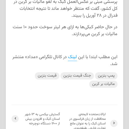
پرسشی مبنی بر عکس‌العمل کبک به لغو مالیات بر کربن در
کل کشور، گفت که منتظر خواهد ماند تا نتیجه انتخابات
فدرال در ۲۸ آوریل را ببیند.
در حال حاضر کبکی‌ها به ازای هر لیتر سوخت حدود ۱۰ سنت
مالیات بر کربن می‌پردازند.
این مطلب ابتدا با این
لینک
در کانال تلگرامی «مداد» منتشر
شد.
پمپ بنزین
جنگ قیمت بنزین
قیمت بنزین
مالیات بر کربن
ایالات‌متحده لایحه‌ی
گسترش بیکسی به ۱۳ شهر
محافظت از زبان فرانسوی در
استان کبک و افزودن بیش
استان کبک را به عنوان مانع
از ۱۶۰۰ دستگاه دوچرخه
تجارت خارجی طبقه‌بندی