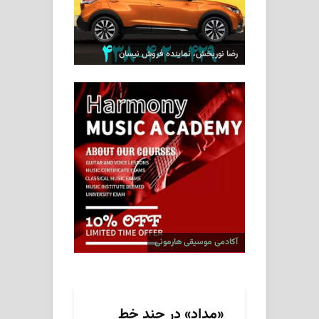
رضا نوربخش، نماینده فروش نیسان
آکادمی موسیقی هارمونی
«مداد» در چند خط