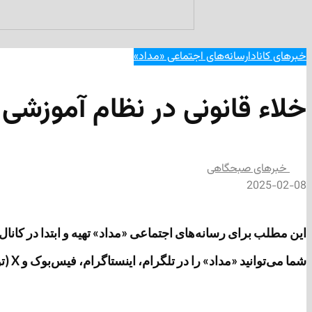
خبرهای کانادا
رسانه‌های اجتماعی «مداد»
خلاء قانونی در نظام آموزشی ک
‌خبرهای صبحگاهی
2025-02-08
این مطلب برای رسانه‌های اجتماعی «مداد» تهیه و ابتدا در کانال تلگرامی «مداد» به آدرس https://t.me/medads/35067 منتشر 
شما می‌توانید «مداد» را در تلگرام، اینستاگرام، فیس‌بوک و X (توئیتر سابق) دنبال کنید.