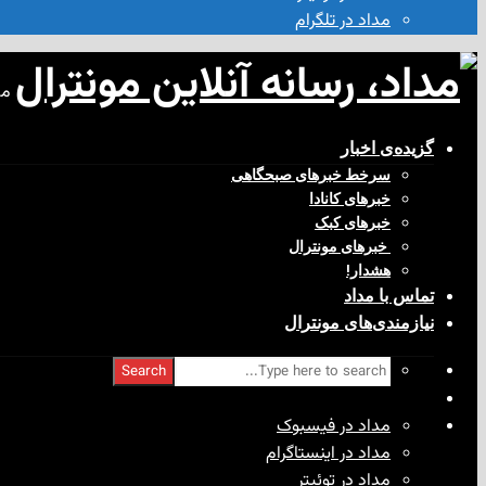
مداد در تلگرام
مد
گزیده‌ی‌ اخبار
سرخط خبرهای صبحگاهی
خبرهای کانادا
خبرهای کبک
‌ خبرهای مونترال
هشدار!
تماس با مداد
نیازمندی‌های مونترال
Search
مداد در فیسبوک
مداد در اینستاگرام
مداد در توئیتر