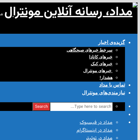
مد
گزیده‌ی‌ اخبار
سرخط خبرهای صبحگاهی
خبرهای کانادا
خبرهای کبک
‌ خبرهای مونترال
هشدار!
تماس با مداد
نیازمندی‌های مونترال
Search
مداد در فیسبوک
مداد در اینستاگرام
مداد در توئیتر