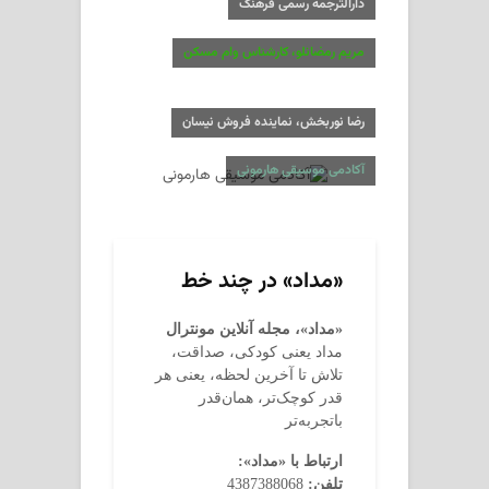
دارالترجمه رسمی فرهنگ
مریم رمضانلو، کارشناس وام مسکن
رضا نوربخش، نماینده فروش نیسان
آکادمی موسیقی هارمونی
«مداد» در چند خط
«مداد»، مجله آنلاین مونترال
مداد یعنی کودکی، صداقت،
تلاش تا آخرین لحظه، یعنی هر
قدر کوچک‌تر، همان‌قدر
باتجربه‌تر
ارتباط با «مداد»:
تلفن:
4387388068