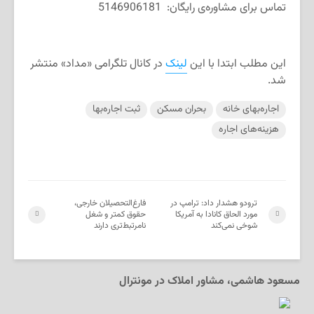
تماس برای مشاوره‌‌ی رایگان: 5146906181
این مطلب ابتدا با این
لینک
در کانال تلگرامی «مداد» منتشر
شد.
اجاره‌بهای خانه
بحران مسکن
ثبت اجاره‌بها
هزینه‌های اجاره
ترودو هشدار داد: ترامپ در
فارغ‌التحصیلان خارجی،
مورد الحاق کانادا به آمریکا
حقوق کمتر و شغل
شوخی نمی‌کند
نامرتبط‌تری دارند
مسعود هاشمی، مشاور املاک در مونترال