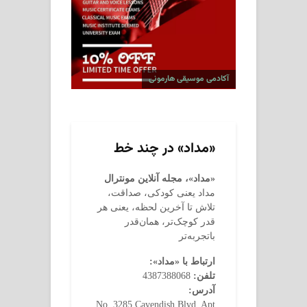
آکادمی موسیقی هارمونی
«مداد» در چند خط
«مداد»، مجله آنلاین مونترال
مداد یعنی کودکی، صداقت،
تلاش تا آخرین لحظه، یعنی هر
قدر کوچک‌تر، همان‌قدر
باتجربه‌تر
ارتباط با «مداد»:
تلفن:
4387388068
آدرس:
No. 3285 Cavendish Blvd, Apt