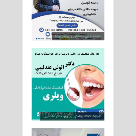
محمد تائبی، مشاور و بروکر بیمه
کلینیک دندانپزشکی ویلری، دکتر عندلیبی