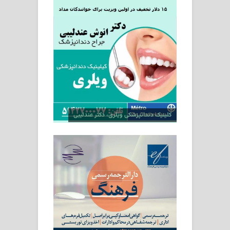
کلینیک دندانپزشکی ویلری، دکتر عندلیبی