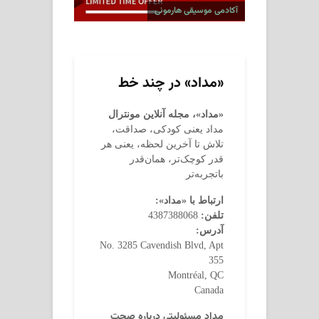
آکادمی موسیقی هارمونی
«مداد» در چند خط
«مداد»، مجله آنلاین مونترال
مداد یعنی کودکی، صداقت،
تلاش تا آخرین لحظه، یعنی هر
قدر کوچک‌تر، همان‌قدر
باتجربه‌تر
ارتباط با «مداد»:
تلفن:
4387388068
آدرس:
No. 3285 Cavendish Blvd, Apt
355
Montréal, QC
Canada
مداد مسئولیتی درباره صحت