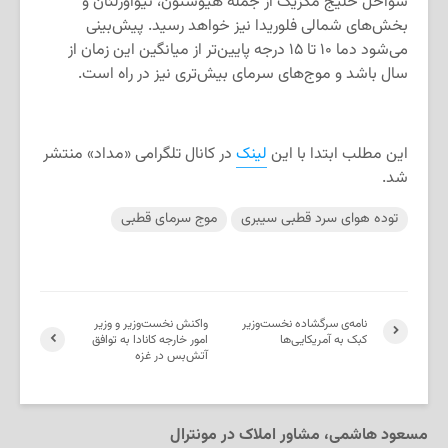
سواحل خلیج مکزیک از جمله هیوستون، نیواورلئان و
بخش‌های شمالی فلوریدا نیز خواهد رسید. پیش‌بینی
می‌شود دما ۱۰ تا ۱۵ درجه پایین‌تر از میانگین این زمان از
سال باشد و موج‌های سرمای بیش‌تری نیز در راه است.
این مطلب ابتدا با این
لینک
در کانال تلگرامی «مداد» منتشر
شد.
توده هوای سرد قطبی سیبری
موج‌ سرمای قطبی
نامه‌ی سرگشاده نخست‌وزیر
واکنش نخست‌وزیر و وزیر
کبک به آمریکایی‌ها
امور خارجه کانادا به توافق
آتش‌بس در غزه
مسعود هاشمی، مشاور املاک در مونترال