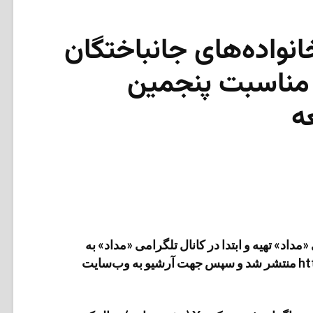
انواده‌های جانباختگان
 PS752 به مناسبت پنجمین
ه
داد» تهیه و ابتدا در کانال تلگرامی «مداد» به
آدرس https://t.me/medads/34406 منتشر شد و سپس جهت آرشیو به وب‌سایت