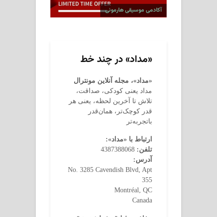
آکادمی موسیقی هارمونی
«مداد» در چند خط
«مداد»، مجله آنلاین مونترال
مداد یعنی کودکی، صداقت،
تلاش تا آخرین لحظه، یعنی هر
قدر کوچک‌تر، همان‌قدر
باتجربه‌تر
ارتباط با «مداد»:
تلفن:
4387388068
آدرس:
No. 3285 Cavendish Blvd, Apt
355
Montréal, QC
Canada