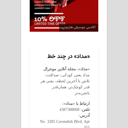
آکادمی موسیقی هارمونی
«مداد» در چند خط
«مداد»، مجله آنلاین مونترال
مداد یعنی کودکی، صداقت،
تلاش تا آخرین لحظه، یعنی هر
قدر کوچک‌تر، همان‌قدر
باتجربه‌تر
ارتباط با «مداد»:
تلفن:
4387388068
آدرس:
No. 3285 Cavendish Blvd, Apt
355