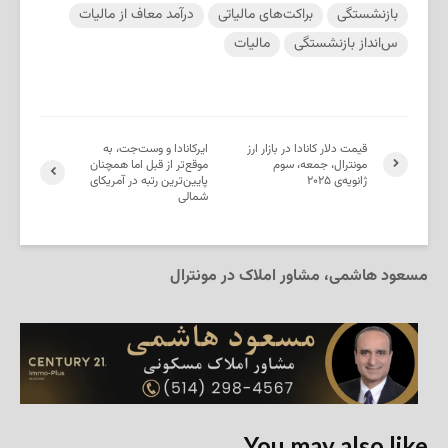
بازنشستگی
براکت‌های مالیاتی
درآمد معاف از مالیات
س‌انداز بازنشستگی
مالیات
قیمت دلار کانادا در بازار ارز
ایرکانادا و وست‌جت، به
مونترال، جمعه، سوم
موقع‌تر از قبل اما همچنان
ژانویه‌ی ۲۰۲۵
پایین‌ترین رتبه در آمریکای
شمالی
مسعود هاشمی، مشاور املاک در مونترال
You may also like