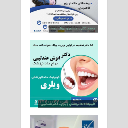
محمد تائبی، مشاور و بروکر بیمه
کلینیک دندانپزشکی ویلری، دکتر عندلیبی