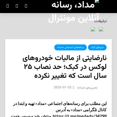
تبلیغات
خبرهای کبک
رسانه‌های اجتماعی «مداد»
نارضایتی از مالیات خودروهای
لوکس در کبک؛ حد نصاب ۲۵
سال است که تغییر نکرده
2025-01-02
تحریریه‌ی «مداد»
این مطلب برای رسانه‌های اجتماعی «مداد» تهیه و ابتدا در
کانال تلگرامی «مداد» به آدرس
https://t.me/medads/34298 منتشر شد و سپس جهت