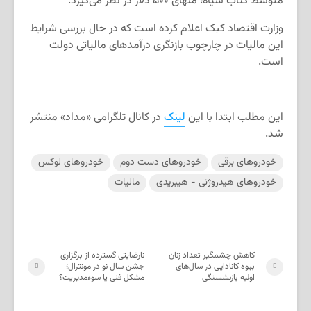
متوسط کتاب سیاه، منهای ۵۰۰ دلار در نظر می‌گیرد.
وزارت اقتصاد کبک اعلام کرده است که در حال بررسی شرایط
این مالیات در چارچوب بازنگری درآمدهای مالیاتی دولت
است.
این مطلب ابتدا با این
لینک
در کانال تلگرامی «مداد» منتشر
شد.
خودروهای برقی
خودروهای دست دوم
خودروهای لوکس
خودروهای هیدروژنی - هیبریدی
مالیات
کاهش چشمگیر تعداد زنان
نارضایتی گسترده از برگزاری
بیوه کانادایی در سال‌های
جشن سال نو در مونترال؛
اولیه بازنشستگی
مشکل فنی یا سوء‌مدیریت؟