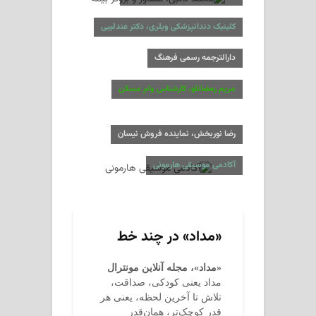
کلینیک دندانپزشکی ویلری، دکتر عندلیبی
دارالترجمه رسمی فرهنگ
مریم رمضانلو، کارشناس وام مسکن
رضا نوربخش، نماینده فروش نیسان
آکادمی موسیقی هارمونی
«مداد» در چند خط
«مداد»، مجله آنلاین مونترال
مداد یعنی کودکی، صداقت،
تلاش تا آخرین لحظه، یعنی هر
قدر کوچک‌تر، همان‌قدر