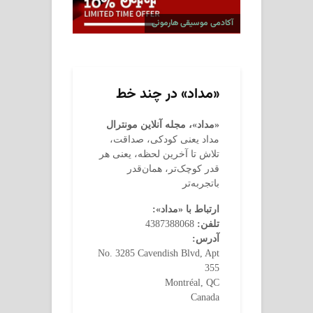
آکادمی موسیقی هارمونی
«مداد» در چند خط
«مداد»، مجله آنلاین مونترال
مداد یعنی کودکی، صداقت،
تلاش تا آخرین لحظه، یعنی هر
قدر کوچک‌تر، همان‌قدر
باتجربه‌تر
ارتباط با «مداد»:
تلفن:
4387388068
آدرس:
No. 3285 Cavendish Blvd, Apt
355
Montréal, QC
Canada