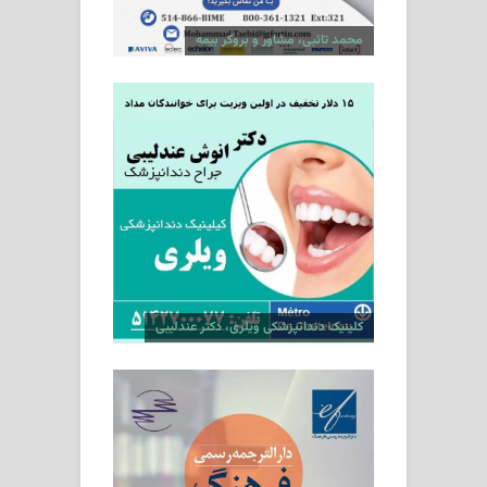
محمد تائبی، مشاور و بروکر بیمه
کلینیک دندانپزشکی ویلری، دکتر عندلیبی