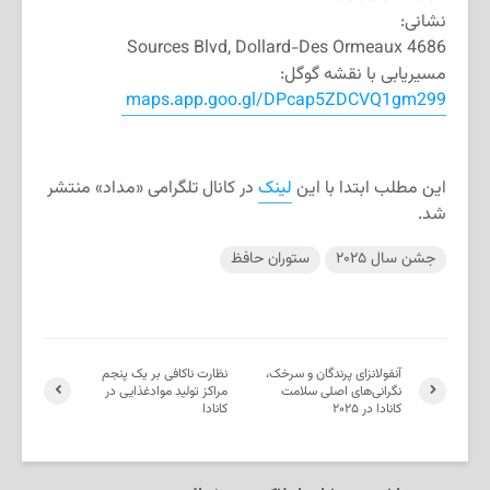
نشانی:
4686 Sources Blvd, Dollard-Des Ormeaux
مسیریابی با نقشه گوگل:
maps.app.goo.gl/DPcap5ZDCVQ1gm299
این مطلب ابتدا با این
لینک
در کانال تلگرامی «مداد» منتشر
شد.
جشن سال ۲۰۲۵
ستوران حافظ
آنفولانزای پرندگان و سرخک،
نظارت ناکافی بر یک پنجم
نگرانی‌های اصلی سلامت
مراکز تولید موادغذایی در
کانادا در ۲۰۲۵
کانادا