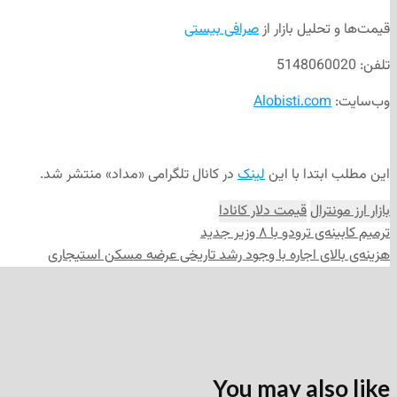
قیمت‌ها و تحلیل بازار از
صرافی بیستی
تلفن: 5148060020
وب‌سایت:
Alobisti.com
این مطلب ابتدا با این
لینک
در کانال تلگرامی «مداد» منتشر شد.
بازار ارز مونترال
قیمت دلار کانادا
ترمیم کابینه‌ی ترودو با ۸ وزیر جدید
هزینه‌ی بالای اجاره با وجود رشد تاریخی عرضه مسکن استیجاری
You may also like