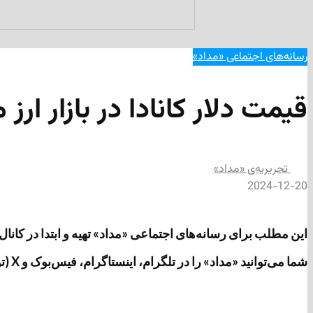
رسانه‌های اجتماعی «مداد»
قیمت دلار کانادا در بازار ارز 
تحریریه‌ی «مداد»
2024-12-20
این مطلب برای رسانه‌های اجتماعی «مداد» تهیه و ابتدا در کانال تلگرامی «مداد» به آدرس https://t.me/medads/34053 منتشر 
شما می‌توانید «مداد» را در تلگرام، اینستاگرام، فیس‌بوک و X (توئیتر سابق) دنبال کنید.