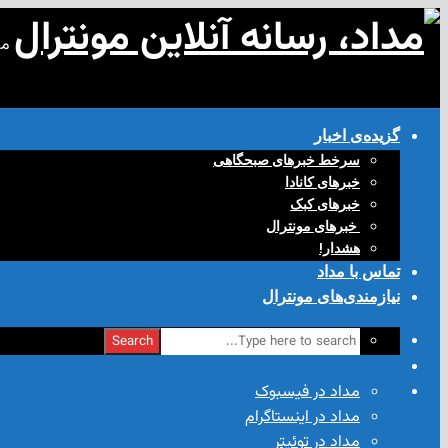
مد
گزیده‌ی‌ اخبار
سرخط خبرهای صبحگاهی
خبرهای کانادا
خبرهای کبک
‌ خبرهای مونترال
هشدار!
تماس با مداد
نیازمندی‌های مونترال
Search
مداد در فیسبوک
مداد در اینستاگرام
مداد در توئیتر