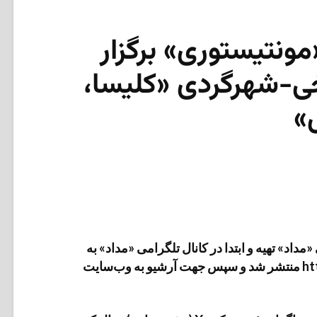
ونتیستوری» برگزار
یخی-شهرگردی «کلیسا،
»
داد» تهیه و ابتدا در کانال تلگرامی «مداد» به
آدرس https://t.me/medads/34036 منتشر شد و سپس جهت آرشیو به وب‌سایت