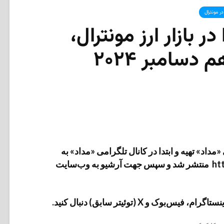
در مونترال
ر بازار ارز مونترال،
دسامبر ۲۰۲۴
داد» تهیه و ابتدا در کانال تلگرامی «مداد» به
آدرس https://t.me/medads/33902 منتشر شد و سپس جهت آرشیو به وب‌سایت
وک و X (توئیتر سابق) دنبال کنید.