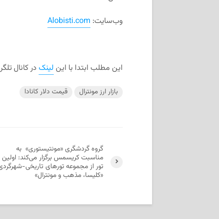
وب‌سایت:
Alobisti.com
این مطلب ابتدا با این
لینک
در کانال تلگ
بازار ارز مونترال
قیمت دلار کانادا
گروه گردشگری «مونتیستوری» به
مناسبت کریسمس برگزار می‌کند:‌ اولین
تور از مجموعه تورهای تاریخی-شهرگردی
«کلیسا، مذهب و مونترال»