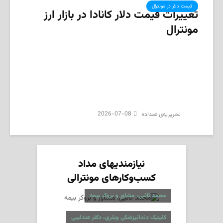
قیمت دلار در مونترال
تغییرات قیمت دلار کانادا در بازار ارز
مونترال
2026-07-08
تحریریه‌ی «مداد»
نیازمندیهای مداد
کسب‌وکارهای مونترالی
محمد تائبی، مشاور و بروکر بیمه
کلینیک دندانپزشکی ویلری، دکتر عندلیبی