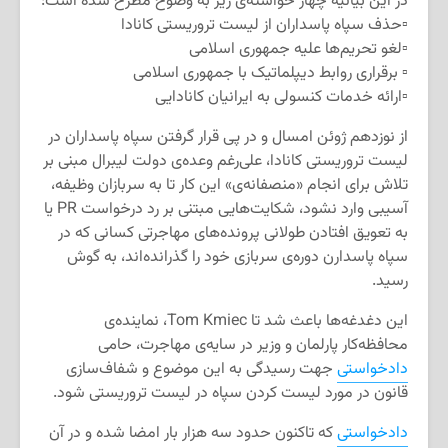
در این بیانیه چهار خواسته‌ی زیر به وضوح مطرح شده است:
▫️حذف سپاه پاسداران از لیست تروریستی کانادا
▫️لغو تحریم‌ها علیه جمهوری اسلامی
▫️ برقراری روابط دیپلماتیک با جمهوری اسلامی
▫️ارائه خدمات کنسولی به ایرانیان کانادایی
از نوزدهم ژوئن امسال و در پی قرار گرفتن سپاه پاسداران در
لیست تروریستی کانادا، علی‌رغم وعده‌ی دولت لیبرال مبنی بر
تلاش برای انجام «منصفانه‌ی» این کار تا به سربازان وظیفه،
آسیبی وارد نشود، شکایت‌هایی مبتنی بر رد درخواست PR یا
به تعویق افتادن طولانی پرونده‌های مهاجرتی کسانی که در
سپاه پاسدارن دوره‌ی سربازی خود را گذرانده‌اند، به گوش
رسید.
این دغدغه‌ها باعث شد تا Tom Kmiec، نماینده‌ی
محافظه‌کار پارلمان و وزیر در سایه‌ی مهاجرت، حامی
دادخواستی
جهت رسیدگی به این موضوع و شفاف‌سازی
قانون در مورد لیست کردن سپاه در لیست تروریستی شود.
دادخواستی
که تاکنون حدود سه هزار بار امضا شده و در آن