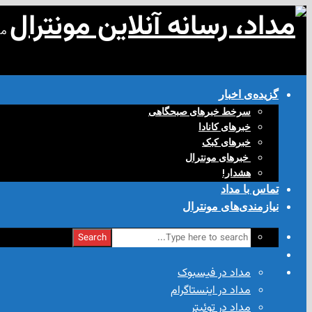
مد
گزیده‌ی‌ اخبار
سرخط خبرهای صبحگاهی
خبرهای کانادا
خبرهای کبک
‌ خبرهای مونترال
هشدار!
تماس با مداد
نیازمندی‌های مونترال
Search
مداد در فیسبوک
مداد در اینستاگرام
مداد در توئیتر