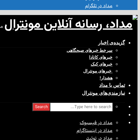
مداد در تلگرام
مد
گزیده‌ی‌ اخبار
سرخط خبرهای صبحگاهی
خبرهای کانادا
خبرهای کبک
‌ خبرهای مونترال
هشدار!
تماس با مداد
نیازمندی‌های مونترال
Search
مداد در فیسبوک
مداد در اینستاگرام
مداد در توئیتر