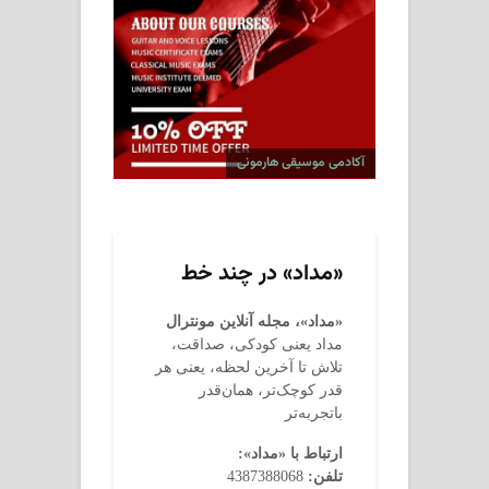
آکادمی موسیقی هارمونی
«مداد» در چند خط
«مداد»، مجله آنلاین مونترال
مداد یعنی کودکی، صداقت،
تلاش تا آخرین لحظه، یعنی هر
قدر کوچک‌تر، همان‌قدر
باتجربه‌تر
ارتباط با «مداد»:
تلفن:
4387388068