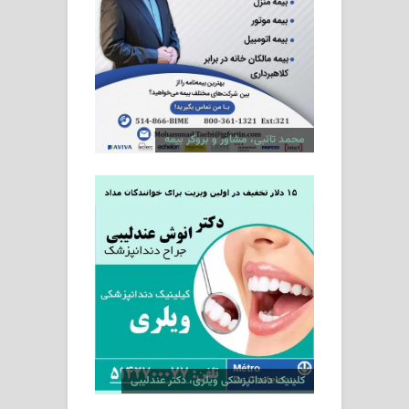
محمد تائبی، مشاور و بروکر بیمه
کلینیک دندانپزشکی ویلری، دکتر عندلیبی