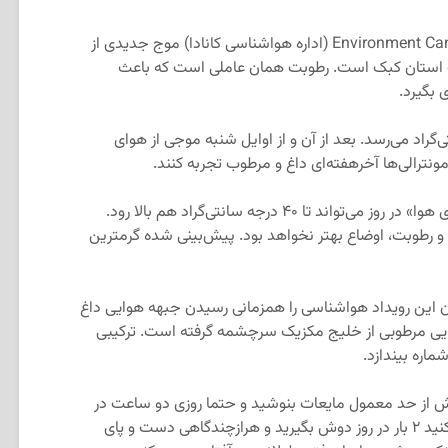
در حالیکه طبق اطلاعات هواشناسی Environment Canada (اداره هواشناسی کانادا) موج جدیدی از
وب استان کبک است. رطوبت همان عاملی است که باعث
بگیرد.
ت، دما به ۳۰ درجه سانتی‌گراد می‌رسد. بعد از آن و از اوایل شنبه موجی از هوای
نترالی‌ها آخرهفته‌ای داغ و مرطوب تجربه کنند.
از شنبه تا دوشنبه پیش‌ رو «احساس دمای هوا» در روز می‌تواند تا ۴۰ درجه سانتی‌گراد هم بالا رود.
 رطوبت، اوضاع بهتر نخواهد بود. پیش‌بینی شده گرمترین
دن این رویداد هواشناسی را همزمانی رسیدن جبهه هوایی داغ
ایی مرطوبی از خلیج مکزیک سرچشمه گرفته است. ترکیبی
ماره بیندازد.
بیش از حد معمول مایعات بنوشید و حتما روزی دو ساعت در
جایی با تهویه مطبوع به سر ببرید‌. سعی کنید ۲ بار در روز دوش بگیرید و هرازچندگاهی دست و پای