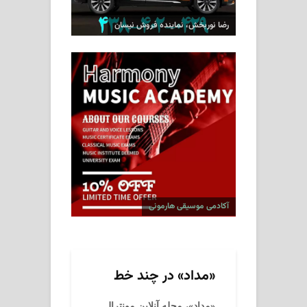
رضا نوربخش، نماینده فروش نیسان
آکادمی موسیقی هارمونی
«مداد» در چند خط
«مداد»، مجله آنلاین مونترال