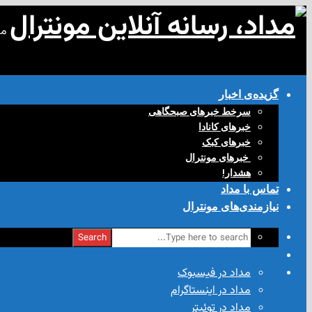
مد
گزیده‌ی‌ اخبار
سرخط خبرهای صبحگاهی
خبرهای کانادا
خبرهای کبک
‌ خبرهای مونترال
هشدار!
تماس با مداد
نیازمندی‌های مونترال
Search
مداد در فیسبوک
مداد در اینستاگرام
مداد در توئیتر