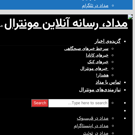
مداد در تلگرام
مد
گزیده‌ی‌ اخبار
سرخط خبرهای صبحگاهی
خبرهای کانادا
خبرهای کبک
‌ خبرهای مونترال
هشدار!
تماس با مداد
نیازمندی‌های مونترال
Search
مداد در فیسبوک
مداد در اینستاگرام
مداد در توئیتر