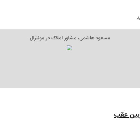
د
مسعود هاشمی، مشاور املاک در مونترال
ربین عقب