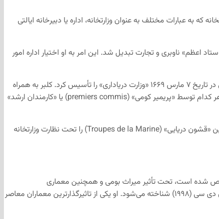
کرد. این وزارتخانه که به عبارات مختلف به عنوان وزارتخانه، اداره یا دبیرخانه ایالتی
ردینال ریشلیو، نخست وزیر لویی سیزدهم، الگوی اولیه «وزارت دریاداری» را بنا نهاد. در این راستا، کاردینال ریشلیو در سال ۱۶۲۶ به «استاد اعظم» ناوبری و تجارت تبدیل شد. این امر به او اختیار اداره امور
ایجاد وزارتخانه به معنای مدرن آن بر عهده ژان-باپتیست کلبر (Jean-Baptiste Colbert)، مورد اعتمادترین فرد لویی چهاردهم، گذاشته شد. فرمانی در تاریخ ۷ مارس ۱۶۶۹ «وزارت دریاداری» را تأسیس کرد. کلبر به همراه
کارکنان دائمی در دفاتری در ورسای مستقر شدند و آیین نامه ها و رویه های وزارتخانه را تدوین کردند. این وزارتخانه به «دفتر» هایی تقسیم شد که هر کدام توسط «پریمیر کومی» (premiers commis) یا «کارمندان ارشد»
ژان-باپتیست کلبر برای حمایت از منافع استعماری و تجاری فرانسه، نیروی دریایی این کشور را به بزرگترین نیروی دریایی اروپا تبدیل کرد. کلبر همچنین «قشون دریایی» (Troupes de la Marine) را تحت نظارت وزارتخانه
 اشکال منحنی صاف مشخص شده است، تحت تأثیر میراث بومی و همچنین معماری
اکسپرسیونیسم اروپا قرار دارد. کاردینال بیشتر به خاطر طراحی موزه تاریخ کانادا در گتینو، کبک (۱۹۸۹) و موزه ملی سرخپوستان آمریکایی در واشنگتن دی سی (۱۹۹۸) شناخته می‌شود. او یکی از تاثیرگذارترین معماران معاصر