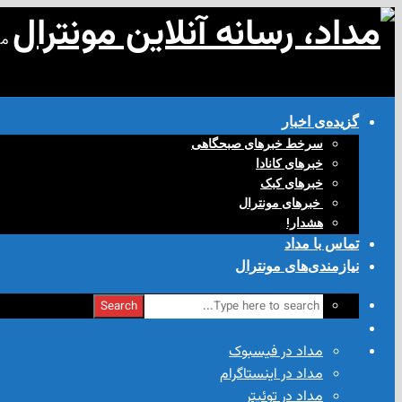
مد
گزیده‌ی‌ اخبار
سرخط خبرهای صبحگاهی
خبرهای کانادا
خبرهای کبک
‌ خبرهای مونترال
هشدار!
تماس با مداد
نیازمندی‌های مونترال
Search
مداد در فیسبوک
مداد در اینستاگرام
مداد در توئیتر