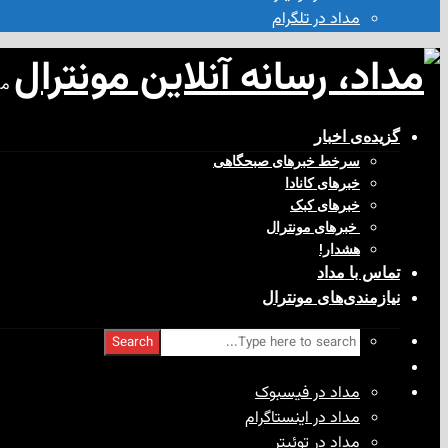
مداد در تلگرام
مد
گزیده‌ی‌ اخبار
سرخط خبرهای صبحگاهی
خبرهای کانادا
خبرهای کبک
‌ خبرهای مونترال
هشدار!
تماس با مداد
نیازمندی‌های مونترال
Search
مداد در فیسبوک
مداد در اینستاگرام
مداد در توئیتر