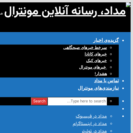
مد
گزیده‌ی‌ اخبار
سرخط خبرهای صبحگاهی
خبرهای کانادا
خبرهای کبک
‌ خبرهای مونترال
هشدار!
تماس با مداد
نیازمندی‌های مونترال
Search
مداد در فیسبوک
مداد در اینستاگرام
مداد در توئیتر