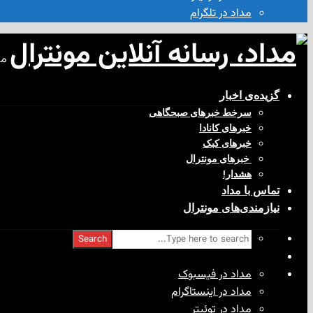
مداد در تلگرام
مد
گزیده‌ی‌ اخبار
سرخط خبرهای صبحگاهی
خبرهای کانادا
خبرهای کبک
‌ خبرهای مونترال
هشدار!
تماس با مداد
نیازمندی‌های مونترال
Search
مداد در فیسبوک
مداد در اینستاگرام
مداد در توئیتر