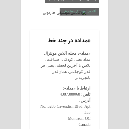
آکادمی موسیقی هارمونی
«مداد» در چند خط
«مداد»، مجله آنلاین مونترال
مداد یعنی کودکی، صداقت،
تلاش تا آخرین لحظه، یعنی هر
قدر کوچک‌تر، همان‌قدر
باتجربه‌تر
ارتباط با «مداد»:
تلفن:
4387388068
آدرس:
No. 3285 Cavendish Blvd, Apt
355
Montréal, QC
Canada