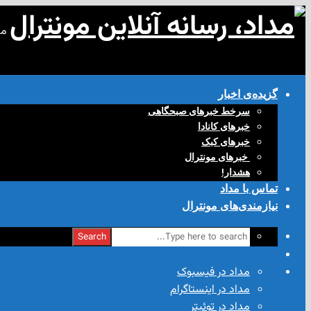
مد
گزیده‌ی‌ اخبار
سرخط خبرهای صبحگاهی
خبرهای کانادا
خبرهای کبک
‌ خبرهای مونترال
هشدار!
تماس با مداد
نیازمندی‌های مونترال
Search
مداد در فیسبوک
مداد در اینستاگرام
مداد در توئیتر