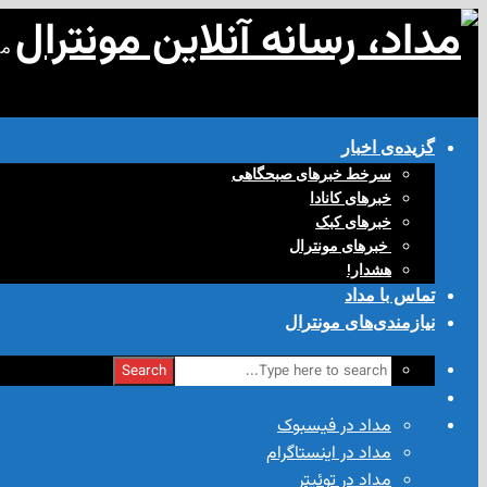
مد
گزیده‌ی‌ اخبار
سرخط خبرهای صبحگاهی
خبرهای کانادا
خبرهای کبک
‌ خبرهای مونترال
هشدار!
تماس با مداد
نیازمندی‌های مونترال
Search
مداد در فیسبوک
مداد در اینستاگرام
مداد در توئیتر