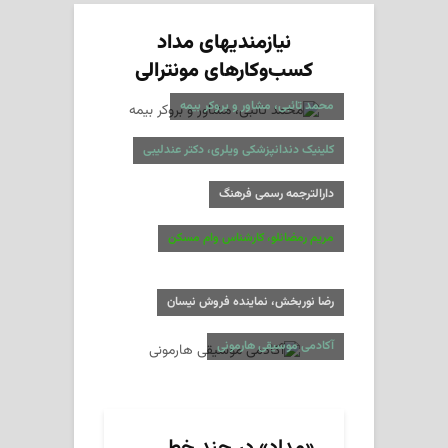
نیازمندیهای مداد
کسب‌وکارهای مونترالی
محمد تائبی، مشاور و بروکر بیمه
کلینیک دندانپزشکی ویلری، دکتر عندلیبی
دارالترجمه رسمی فرهنگ
مریم رمضانلو، کارشناس وام مسکن
رضا نوربخش، نماینده فروش نیسان
آکادمی موسیقی هارمونی