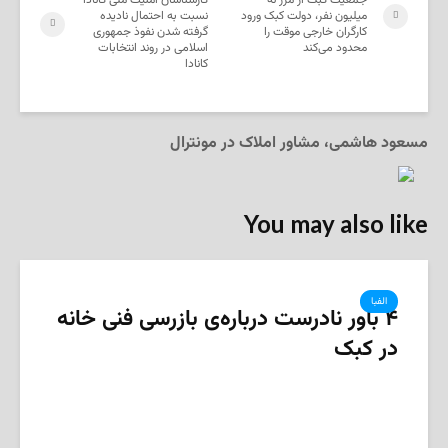
جمعیت کبک از مرز نه
کارشناسان امنیت ملی کانادا
میلیون نفر، دولت کبک ورود
نسبت به احتمال نادیده
کارگران خارجی موقت را
گرفته شدن نفوذ جمهوری
محدود می‌کند
اسلامی در روند انتخابات
کانادا
مسعود هاشمی، مشاور املاک در مونترال
You may also like
الفبا
۴ باور نادرست درباره‌ی بازرسی فنی خانه
در کبک