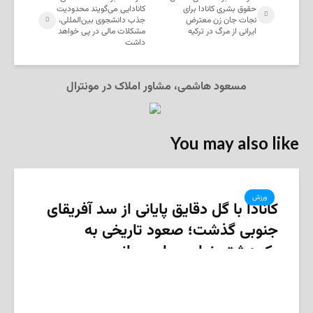
حقوق بشری کانادا برای
کانادایی می‌گویند محدودیت
نجات جان زن معترض
جذب دانشجوی بین‌المللی،
ایرانی از مرگ در ترکیه
مشکلات مالی در پی خواهد
داشت
مسعود هاشمی، مشاور املاک در مونترال
You may also like
ورزش
کانادا با گل دقایق پایانی از سد آفریقای
جنوبی گذشت؛ صعود تاریخی به
یک‌هشتم نهایی جام جهانی