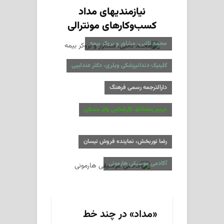
نیازمندیهای مداد
کسب‌وکارهای مونترالی
محمد تائبی، مشاور و بروکر بیمه
کلینیک دندانپزشکی ویلری، دکتر عندلیبی
دارالترجمه رسمی فرهنگ
مریم رمضانلو، کارشناس وام مسکن
رضا نوربخش، نماینده فروش نیسان
آکادمی موسیقی هارمونی
«مداد» در چند خط