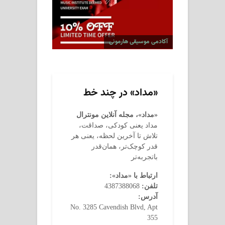
آکادمی موسیقی هارمونی
«مداد» در چند خط
«مداد»، مجله آنلاین مونترال
مداد یعنی کودکی، صداقت،
تلاش تا آخرین لحظه، یعنی هر
قدر کوچک‌تر، همان‌قدر
باتجربه‌تر
ارتباط با «مداد»:
تلفن:
4387388068
آدرس:
No. 3285 Cavendish Blvd, Apt
355