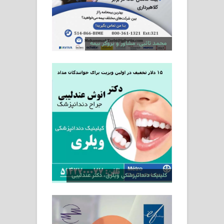
محمد تائبی، مشاور و بروکر بیمه
کلینیک دندانپزشکی ویلری، دکتر عندلیبی