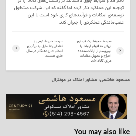
ناکارآمد و‌ شرایط جوی نامساعد در زمستان‌های کانادا را در
توجیه این عملکرد ذکر کرده اما گفته که این شرکت مشغول
توسعه‌ی امکانات و فرآیندهای کاری خود است تا این
عقب‌ماندگی عملکردی را جبران کند.
سرخط خبرها: یک تبعه‌ی
سرخط خبرها: نیمی از
ایرانی به اتهام ارتباط با
کانادایی‌ها مایل به برگزاری
تروریسم از ایالات‌متحده
انتخابات زودهنگام در سال
اخراج و تحویل مقامات
جاری هستند
مرزی کانادا شد
مسعود هاشمی، مشاور املاک در مونترال
You may also like